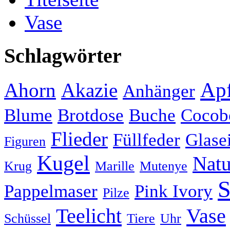
Vase
Schlagwörter
Apf
Ahorn
Akazie
Anhänger
Blume
Brotdose
Buche
Cocob
Flieder
Füllfeder
Glase
Figuren
Kugel
Natu
Krug
Marille
Mutenye
S
Pappelmaser
Pink Ivory
Pilze
Teelicht
Vase
Schüssel
Tiere
Uhr