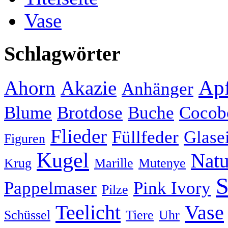
Vase
Schlagwörter
Apf
Ahorn
Akazie
Anhänger
Blume
Brotdose
Buche
Cocob
Flieder
Füllfeder
Glase
Figuren
Kugel
Natu
Krug
Marille
Mutenye
S
Pappelmaser
Pink Ivory
Pilze
Teelicht
Vase
Schüssel
Tiere
Uhr