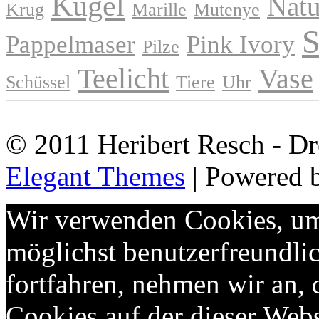
Kugel
Natu
Krug
Marille
Mutenye
S
Pappelmaser
Pink Ivory
Pilze
Teelicht
Vase
Schüssel
Tiere
Uhr
© 2011 Heribert Resch - Dr
Elegant Themes
| Powered 
Wir verwenden Cookies, um 
möglichst benutzerfreundlic
fortfahren, nehmen wir an,
Cookies auf der dieser Webs