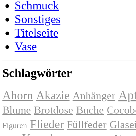
Schmuck
Sonstiges
Titelseite
Vase
Schlagwörter
Apf
Ahorn
Akazie
Anhänger
Blume
Brotdose
Buche
Cocob
Flieder
Füllfeder
Glase
Figuren