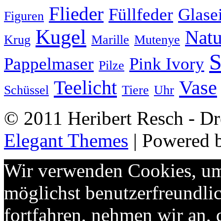
Flieder
Füllfeder
Glase
Figuren
Kugel
Natu
Krug
Marille
Mutenye
S
Pappelmaser
Pink Ivory
Pilze
Teelicht
Vase
Schüssel
Tiere
Uhr
© 2011 Heribert Resch - Dr
Elegant Themes
| Powered 
Wir verwenden Cookies, um 
möglichst benutzerfreundlic
fortfahren, nehmen wir an,