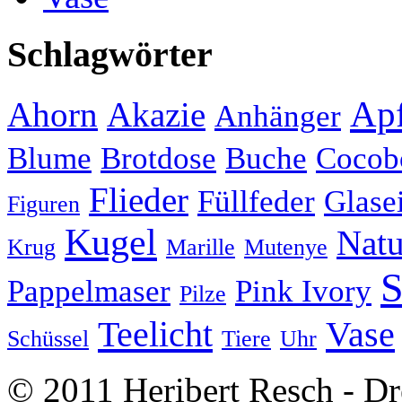
Schlagwörter
Apf
Ahorn
Akazie
Anhänger
Blume
Brotdose
Buche
Cocob
Flieder
Füllfeder
Glase
Figuren
Kugel
Natu
Krug
Marille
Mutenye
S
Pappelmaser
Pink Ivory
Pilze
Teelicht
Vase
Schüssel
Tiere
Uhr
© 2011 Heribert Resch - Dr