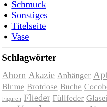
Schmuck
Sonstiges
Titelseite
Vase
Schlagwörter
Apf
Ahorn
Akazie
Anhänger
Blume
Brotdose
Buche
Cocob
Flieder
Füllfeder
Glase
Figuren