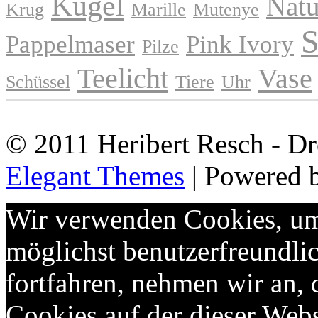
Kugel
Natu
Krug
Marille
Mutenye
S
Pappelmaser
Pink Ivory
Pilze
Teelicht
Vase
Schüssel
Tiere
Uhr
© 2011 Heribert Resch - Dr
Elegant Themes
| Powered 
Wir verwenden Cookies, um 
möglichst benutzerfreundlic
fortfahren, nehmen wir an,
Cookies auf der dieser Webs