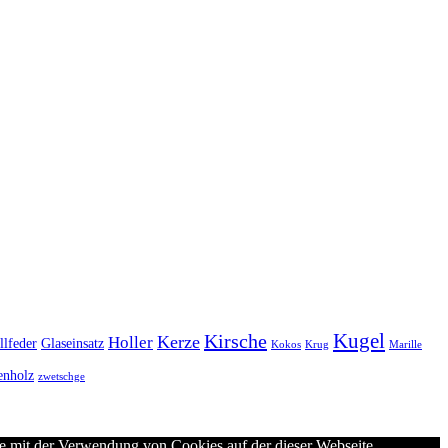
Kugel
Kirsche
Kerze
Holler
llfeder
Glaseinsatz
Kokos
Krug
Marille
enholz
zwetschge
ie mit der Verwendung von Cookies auf der dieser Webseite