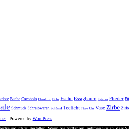
Essigbaum
Esche
Flieder
tdose
Buche
Cocobolo
Fü
Ebenholz
Eiche
Figuren
ale
Zirbe
Teelicht
Vase
Schmuck
Schreibwaren
Zirb
Schüssel
Tiere
Uhr
emes
| Powered by
WordPress
erfreundlich zu gestalten. Wenn Sie fortfahren, nehmen wir an, dass S