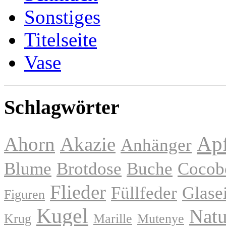
Sonstiges
Titelseite
Vase
Schlagwörter
Apf
Ahorn
Akazie
Anhänger
Blume
Brotdose
Buche
Cocob
Flieder
Füllfeder
Glase
Figuren
Kugel
Natu
Krug
Marille
Mutenye