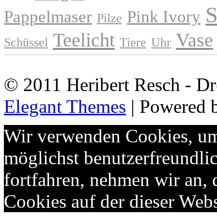
S
Pappelmaser
Pink Ivory
Pilze
Teelicht
Vase
Schüssel
Tiere
Uhr
© 2011 Heribert Resch - Dr
Elegant Themes
| Powered 
Wir verwenden Cookies, um 
möglichst benutzerfreundlic
fortfahren, nehmen wir an,
Cookies auf der dieser Webs