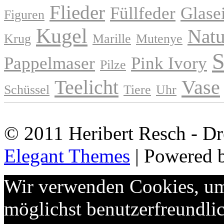
Flieder
Füllfeder
Glase
Figuren
Kugel
Natu
Krug
Marille
Mutenye
S
Pappelmaser
Pink Ivory
Pilze
Teelicht
Vase
Schüssel
Tiere
Uhr
© 2011 Heribert Resch - Dr
Elegant Themes
| Powered 
Wir verwenden Cookies, um 
möglichst benutzerfreundlic