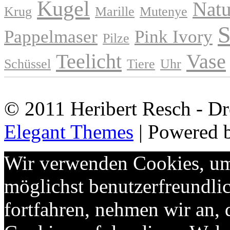
Kugel
Natu
Krug
Marille
Mutenye
S
Pappelmaser
Pink Ivory
Pilze
Teelicht
Vase
Schüssel
Tiere
Uhr
© 2011 Heribert Resch - Dr
Elegant Themes
| Powered 
Wir verwenden Cookies, um 
möglichst benutzerfreundlic
fortfahren, nehmen wir an,