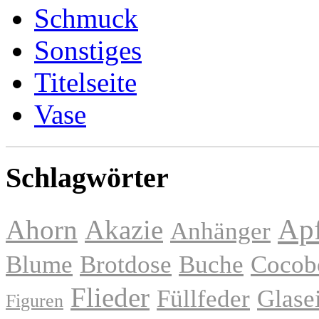
Schmuck
Sonstiges
Titelseite
Vase
Schlagwörter
Apf
Ahorn
Akazie
Anhänger
Blume
Brotdose
Buche
Cocob
Flieder
Füllfeder
Glase
Figuren