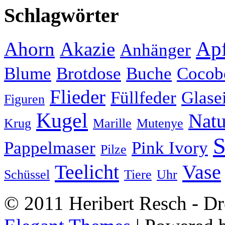
Schlagwörter
Apf
Ahorn
Akazie
Anhänger
Blume
Brotdose
Buche
Cocob
Flieder
Füllfeder
Glase
Figuren
Kugel
Natu
Krug
Marille
Mutenye
S
Pappelmaser
Pink Ivory
Pilze
Teelicht
Vase
Schüssel
Tiere
Uhr
© 2011 Heribert Resch - Dr