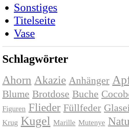
Sonstiges
Titelseite
Vase
Schlagwörter
Apf
Ahorn
Akazie
Anhänger
Blume
Brotdose
Buche
Cocob
Flieder
Füllfeder
Glase
Figuren
Kugel
Natu
Krug
Marille
Mutenye