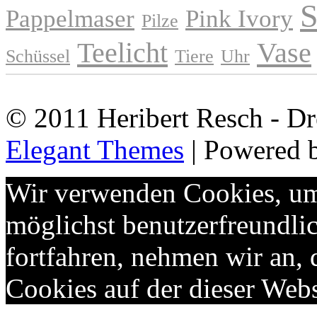
S
Pappelmaser
Pink Ivory
Pilze
Teelicht
Vase
Schüssel
Tiere
Uhr
© 2011 Heribert Resch - Dr
Elegant Themes
| Powered 
Wir verwenden Cookies, um 
möglichst benutzerfreundlic
fortfahren, nehmen wir an,
Cookies auf der dieser Webs