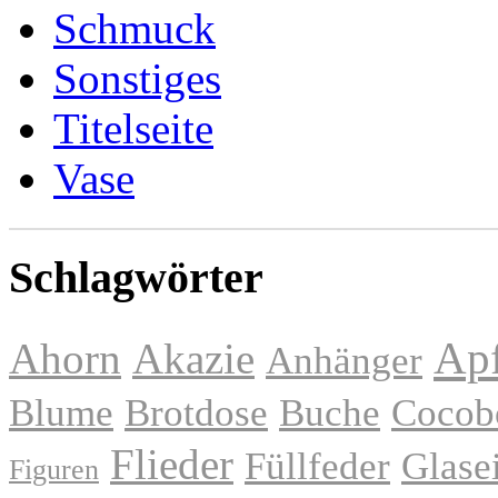
Schmuck
Sonstiges
Titelseite
Vase
Schlagwörter
Apf
Ahorn
Akazie
Anhänger
Blume
Brotdose
Buche
Cocob
Flieder
Füllfeder
Glase
Figuren