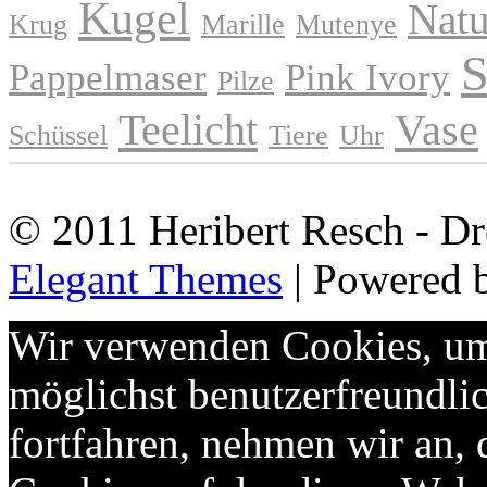
Kugel
Natu
Krug
Marille
Mutenye
S
Pappelmaser
Pink Ivory
Pilze
Teelicht
Vase
Schüssel
Tiere
Uhr
© 2011 Heribert Resch - Dr
Elegant Themes
| Powered 
Wir verwenden Cookies, um 
möglichst benutzerfreundlic
fortfahren, nehmen wir an,