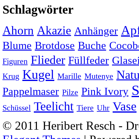
Schlagwörter
Apf
Ahorn
Akazie
Anhänger
Blume
Brotdose
Buche
Cocob
Flieder
Füllfeder
Glase
Figuren
Kugel
Natu
Krug
Marille
Mutenye
S
Pappelmaser
Pink Ivory
Pilze
Teelicht
Vase
Schüssel
Tiere
Uhr
© 2011 Heribert Resch - Dr