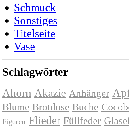
Schmuck
Sonstiges
Titelseite
Vase
Schlagwörter
Apf
Ahorn
Akazie
Anhänger
Blume
Brotdose
Buche
Cocob
Flieder
Füllfeder
Glase
Figuren