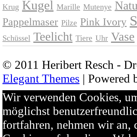
Kugel
Natu
Krug
Marille
Mutenye
S
Pappelmaser
Pink Ivory
Pilze
Teelicht
Vase
Schüssel
Tiere
Uhr
© 2011 Heribert Resch - Dr
Elegant Themes
| Powered 
Wir verwenden Cookies, um 
möglichst benutzerfreundlic
fortfahren, nehmen wir an,