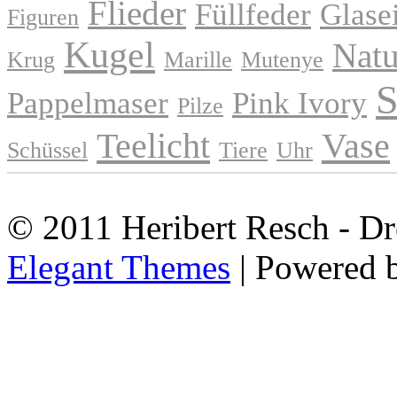
Flieder
Füllfeder
Glase
Figuren
Kugel
Natu
Krug
Marille
Mutenye
S
Pappelmaser
Pink Ivory
Pilze
Teelicht
Vase
Schüssel
Tiere
Uhr
© 2011 Heribert Resch - Dr
Elegant Themes
| Powered 