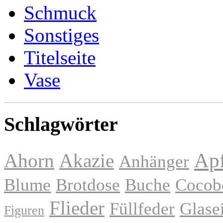
Schmuck
Sonstiges
Titelseite
Vase
Schlagwörter
Apf
Ahorn
Akazie
Anhänger
Blume
Brotdose
Buche
Cocob
Flieder
Füllfeder
Glase
Figuren