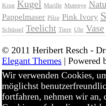
Kugel
Natu
Krug
Marille
Mutenye
S
Pappelmaser
Pink Ivory
Pilze
Teelicht
Vase
Schüssel
Tiere
Uhr
© 2011 Heribert Resch - Dr
Elegant Themes
| Powered 
Wir verwenden Cookies, um 
möglichst benutzerfreundlic
fortfahren, nehmen wir an,