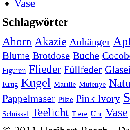
Vase
Schlagwörter
Apf
Ahorn
Akazie
Anhänger
Blume
Brotdose
Buche
Cocob
Flieder
Füllfeder
Glase
Figuren
Kugel
Natu
Krug
Marille
Mutenye
S
Pappelmaser
Pink Ivory
Pilze
Teelicht
Vase
Schüssel
Tiere
Uhr