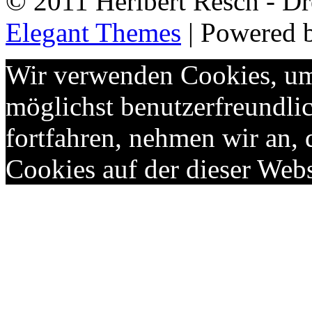
© 2011 Heribert Resch - Dr
Elegant Themes
| Powered 
Wir verwenden Cookies, um 
möglichst benutzerfreundlic
fortfahren, nehmen wir an,
Cookies auf der dieser Webs